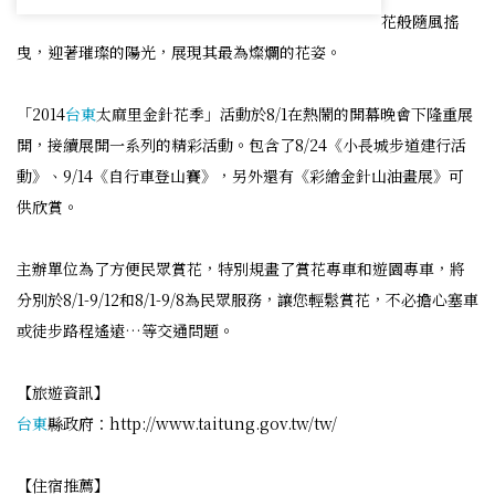
花般隨風搖
曳，迎著璀璨的陽光，展現其最為燦爛的花姿。
「2014
台東
太麻里金針花季」活動於8/1在熱鬧的開幕晚會下隆重展
開，接續展開一系列的精彩活動。包含了8/24《小長城步道建行活
動》、9/14《自行車登山賽》，另外還有《彩繪金針山油畫展》可
供欣賞。
主辦單位為了方便民眾賞花，特別規畫了賞花專車和遊園專車，將
分別於8/1-9/12和8/1-9/8為民眾服務，讓您輕鬆賞花，不必擔心塞車
或徒步路程遙遠…等交通問題。
【旅遊資訊】
台東
縣政府：http://www.taitung.gov.tw/tw/
【住宿推薦】