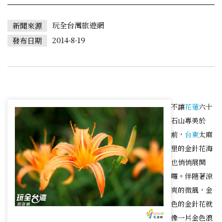
玩全台灣旅遊網
新聞來源
2014-8-19
發布日期
不讓
花蓮
六十
石山專美於
前，
台東
太麻
里的金針花海
也悄悄展開
囉。伴隨著涼
爽的微風，金
色的金針花就
像一片金色浪