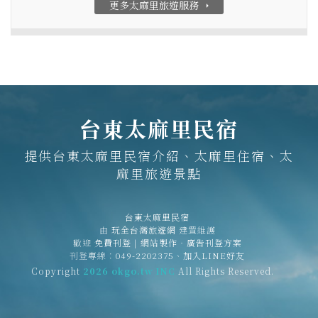
更多太麻里旅遊服務
arrow_right
台東太麻里民宿
提供台東太麻里民宿介紹、太麻里住宿、太
麻里旅遊景點
台東太麻里民宿
由
玩全台灣旅遊網
建置維護
歡迎
免費刊登
|
網站製作‧廣告刊登方案
刊登專線：
049-2202375
、
加入LINE好友
Copyright
2026 okgo.tw INC
All Rights Reserved.