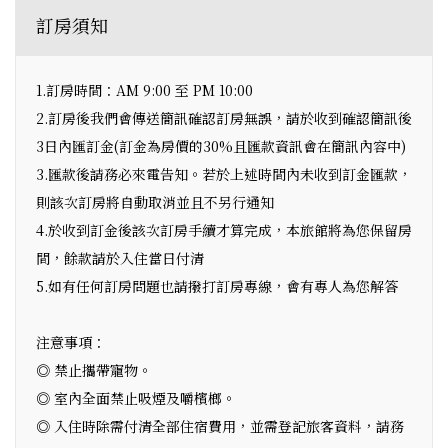
訂房須知
1.訂房時間：AM 9:00 至 PM 10:00
2.訂房後我們會傳送簡訊確認訂房無誤，請於收到確認簡訊後
3日內匯訂金(訂金為房價的30%且匯款資訊會在簡訊內容中)
3.匯款後請務必來電告知。若於上述時間內未收到訂金匯款，
則該次訂房將自動取消並且不另行通知
4.於收到訂金後該次訂房手續才算完成，本旅館將為您保留房
間，餘款請於入住當日付清
5.如有任何訂房問題也請撥打訂房專線，會有專人為您解答
注意事項：
◎ 禁止攜帶寵物。
◎ 室內全面禁止吸煙及嚼檳榔。
◎ 入住時除需付清全部住宿費用，並需登記旅客資料，請務