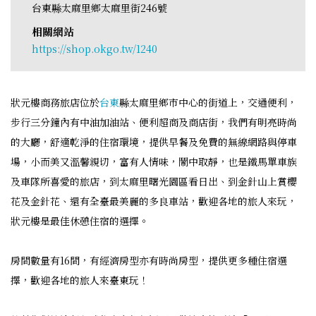
台東縣太麻里鄉太麻里街246號
相關網站
https://shop.okgo.tw/1240
狀元樓商務旅店位於
台東
縣太麻里鄉市中心的街道上，交通便利，
步行三分鐘內有中油加油站、便利超商及商店街，我們有明亮時尚
的大廳，舒適乾淨的住宿環境，提供早餐及免費的無線網路與停車
場，小而美又溫馨親切，富有人情味，鬧中取靜，也是鐵馬單車族
及車隊所喜愛的旅店，到太麻里曙光園區看日出、到金針山上賞櫻
花及金針花、還有全臺最美麗的多良車站，歡迎各地的旅人來玩，
狀元樓是最佳休憩住宿的選擇。
房間數量有16間，有經濟房型亦有時尚房型，提供更多種住宿選
擇，歡迎各地的旅人來臺東玩！