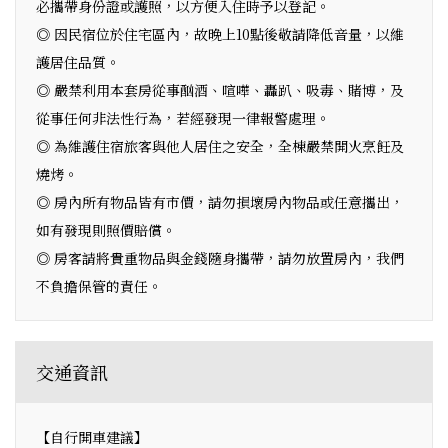
必攜帶身份證或護照，以方便入住時予以登記。
◎ 因民宿位於住宅區內，故晚上10點後敬請降低音量，以維
護居住品質。
◎ 嚴禁利用本套房從事酗酒、喧嘩、轟趴、吸毒、賭博，及
從事任何非法性行為，若經發現一律報警處理。
◎ 為維護住宿旅客與他人居住之安全，全棟嚴禁開火烹飪及
燒烤。
◎ 房內所有物品皆有市價，請勿損壞房內物品或任意攜出，
如有發現則照價賠償。
◎ 房客請將貴重物品與金錢隨身攜帶，請勿放置房內，我們
不負擔保管的責任。
交通資訊
【自行開車建議】