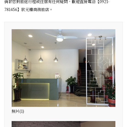
倘若您對旅途行程或住宿有任何疑問，歡迎直接電洽【0921-
781456】狀元樓商務旅店。
照片(1)